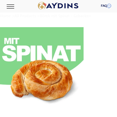
FAQ
Home
>
All Products
>
Börek mit Spinat - Gebacken