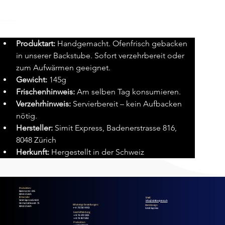
Produktdetails
Produktart:
 Handgemacht. Ofenfrisch gebacken 
in unserer Backstube. Sofort verzehrbereit oder 
zum Aufwärmen geeignet.
Gewicht:
 145g
Frischenhinweis:
 Am selben Tag konsumieren.
Verzehrhinweis:
 Servierbereit – kein Aufbacken 
nötig.
Hersteller:
 Simit Express, Badenerstrasse 816, 
8048 Zürich
Herkunft:
 Hergestellt in der Schweiz
Produktion:
Badenerstr. 816
8048 Zürich
Firmensitz:
Email:
Simit Express GmbH
info@simitexpress.ch
Hermetschloostr. 75
WhatsApp Bestellungen:
Web Design
8048 Zürich
+41 76 730 99 53
Simit Express
Geschäftsleitung
+41 76 470 53 53
+41 76 587 53 53
Produktion