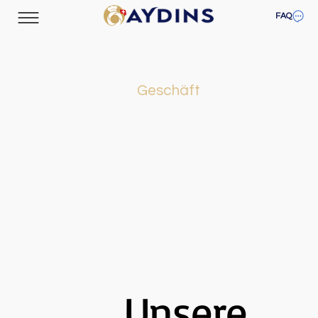
FAQ
Das Beste für dein
Geschäft
Ideal für
Supermärkte,
Tankstellen,
Hotels und
mehr.
Unsere