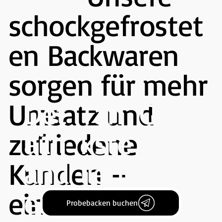
schockgefrostet
en Backwaren
sorgen für mehr
Det
Tan
Gas
Umsatz und
ailh
kste
tron
zufriedene
and
llen
omi
Kunden –
el
e
einfach
Probebacken buchen